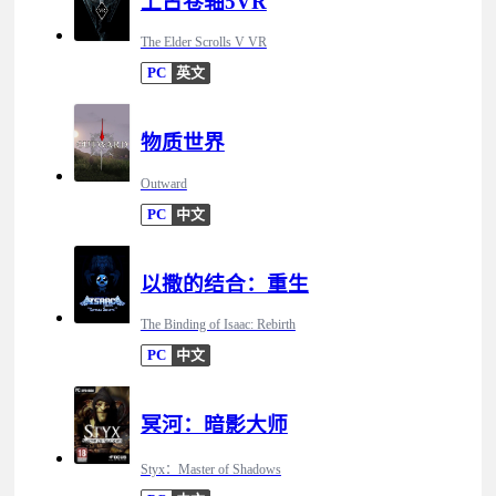
上古卷轴5VR
The Elder Scrolls V VR
PC
英文
物质世界
Outward
PC
中文
以撒的结合：重生
The Binding of Isaac: Rebirth
PC
中文
冥河：暗影大师
Styx：Master of Shadows