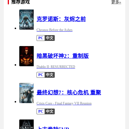
推荐游戏
更多»
克罗诺斯：灰烬之前
Chronos:Before the Ashes
PC
中文
暗黑破坏神2：重制版
Diablo II: RESURRECTED
PC
中文
最终幻想7：核心危机 重聚
Crisis Core - Final Fantasy VII Reunion
PC
中文