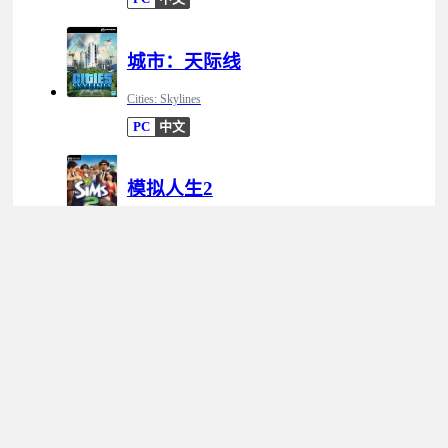
城市：天际线
Cities: Skylines
PC
中文
模拟人生2
The Sims 2
PC
中文
游戏标签
模拟
3D
放松
开放世界
单人
角色自定义
合作
多人
第一人称
在线合作
驾驶
拟真
控制器
阖家
管理
现代
彩色
第三人称
沉浸式模拟
汽车模拟